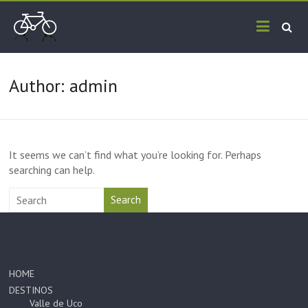
Skip
Mendoza
to
content
wine
&
Author:
admin
bike
tour
It seems we can’t find what you’re looking for. Perhaps
searching can help.
Search
HOME
DESTINOS
Valle de Uco