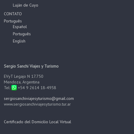
Luján de Cuyo
CONTATO
Português
Español
Português
English
Sergio Sanchi Viajes y Turismo
EVyT Legajo N 17.750
Mendoza, Argentina
Tel:
+54 9 2614 18-4958
sergiosanchiviajesyturismo@gmail.com
www.sergiosanchiviajesyturismo.tur.ar
Certificado del Domicilio Local Virtua
l